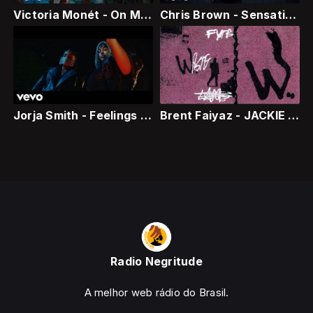
Victoria Monét - On My Mama
Chris Brown - Sensational (Official Video) ft. Davido, Lojay
Jorja Smith - Feelings (feat. J Hus)
Brent Faiyaz - JACKIE BROWN [Official Audio]
Radio Negritude
A melhor web rádio do Brasil.